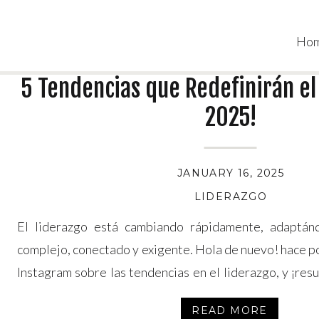
Ho
5 Tendencias que Redefinirán el
2025!
JANUARY 16, 2025
LIDERAZGO
El liderazgo está cambiando rápidamente, adaptá
complejo, conectado y exigente. Hola de nuevo! hace p
Instagram sobre las tendencias en el liderazgo, y ¡resu
para la comunidad! Así que decidí profundizar un poco 
READ MORE
al 2025, algunas tendencias […]