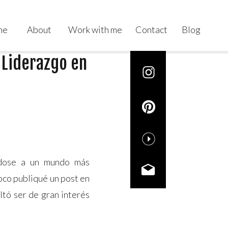
me
About
Work with me
Contact
Blog
 Liderazgo en
ndose a un mundo más
oco publiqué un post en
ltó ser de gran interés
más en el tema. De cara